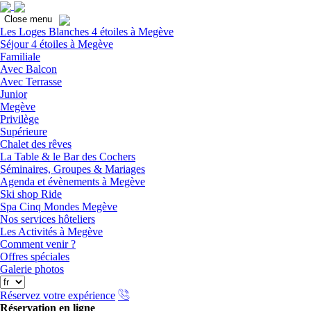
Ferme
Close menu
Les Loges Blanches 4 étoiles à Megève
Séjour 4 étoiles à Megève
Familiale
Avec Balcon
Avec Terrasse
Junior
Megève
Privilège
Supérieure
Chalet des rêves
La Table & le Bar des Cochers
Séminaires, Groupes & Mariages
Agenda et évènements à Megève
Ski shop Ride
Spa Cinq Mondes Megève
Nos services hôteliers
Les Activités à Megève
Comment venir ?
Offres spéciales
Galerie photos
Réservez votre expérience
Réservation en ligne