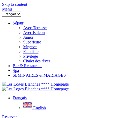
Skip to content
Menu
Séjour
Avec Terrasse
Avec Balcon
Junior
Supérieure
Megève
Familiale
Privilège
Chalet des rêves
Bar & Restaurant
Spa
SEMINAIRES & MARIAGES
Français
English
Réserver