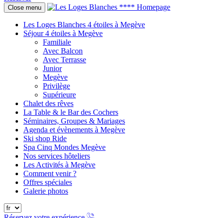
Close menu
Les Loges Blanches 4 étoiles à Megève
Séjour 4 étoiles à Megève
Familiale
Avec Balcon
Avec Terrasse
Junior
Megève
Privilège
Supérieure
Chalet des rêves
La Table & le Bar des Cochers
Séminaires, Groupes & Mariages
Agenda et évènements à Megève
Ski shop Ride
Spa Cinq Mondes Megève
Nos services hôteliers
Les Activités à Megève
Comment venir ?
Offres spéciales
Galerie photos
Réservez votre expérience